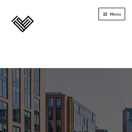
Menu
home
szkolenia
opinie
licencja
terapia
Seplenienie