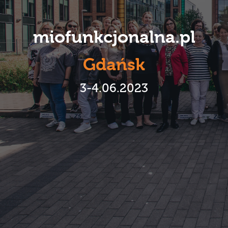
Karmienie piersią
miofunkcjonalna.pl
Terapeuci
Gdańsk
galeria
3-4.06.2023
publikacje
kontakt
regulaminy
sklep 2.0