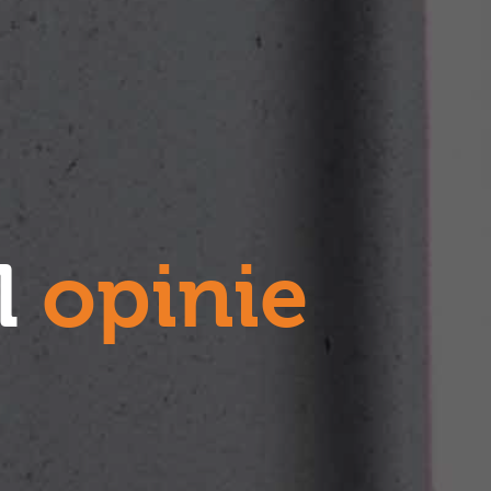
l
opinie