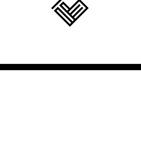
created by Konrad Paradowski 2017
contact: 500 640 395 | itsupp99@gmail.com