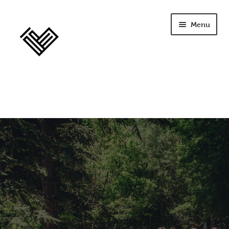
Menu
home
szkolenia
opinie
licencja
terapia
Seplenienie