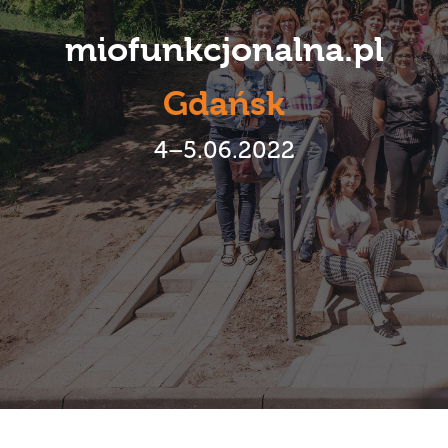
Karmienie piersią
miofunkcjonalna.pl
Terapeuci
Gdańsk
galeria
4–5.06.2022
publikacje
kontakt
regulaminy
sklep 2.0