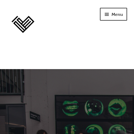
Menu
home
szkolenia
opinie
licencja
terapia
Seplenienie