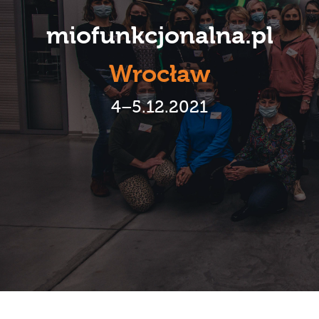
Karmienie piersią
miofunkcjonalna.pl
Terapeuci
Wrocław
galeria
4–5.12.2021
publikacje
kontakt
regulaminy
sklep 2.0