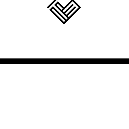
created by Konrad Paradowski 2017
contact: 500 640 395 | itsupp99@gmail.com