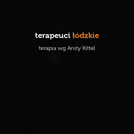
Karmienie piersią
Terapeuci
terapeuci
łódzkie
galeria
terapia wg Anity Kittel
publikacje
kontakt
regulaminy
sklep 2.0