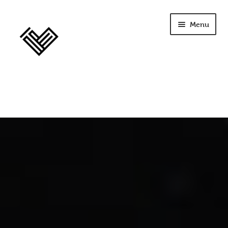
Menu
home
szkolenia
opinie
licencja
terapia
Seplenienie