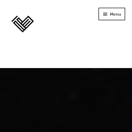
Menu
home
szkolenia
opinie
licencja
terapia
Seplenienie