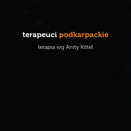
Karmienie piersią
Terapeuci
terapeuci
podkarpackie
galeria
terapia wg Anity Kittel
publikacje
kontakt
regulaminy
sklep 2.0