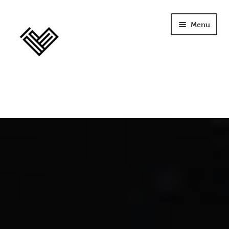
Menu
home
szkolenia
opinie
licencja
terapia
Seplenienie