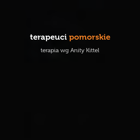
Karmienie piersią
Terapeuci
terapeuci
pomorskie
galeria
terapia wg Anity Kittel
publikacje
kontakt
regulaminy
sklep 2.0