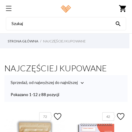
shopping_cart

STRONA GŁÓWNA
NAJCZĘŚCIEJ KUPOWANE
NAJCZĘŚCIEJ KUPOWANE
Sprzedaż, od najwyższej do najniższej

Pokazano 1-12 z 88 pozycji
72
42