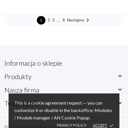

…
Następny
2
3
8
1
Informacja o sklepie
Produkty

Nasza firma

Twoje konto

This is a cookie agreement request — you can
customize it or disable in the backoffice: Modules
/ Module manager / AN Cookie Popup.
PRIVACY POLICY
ACCEPT
done
© 2026 – designed by
paradowskidesign