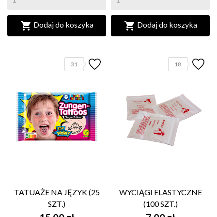


Dodaj do koszyka
Dodaj do koszyka
31
18
TATUAŻE NA JĘZYK (25
WYCIĄGI ELASTYCZNE
SZT.)
(100 SZT.)