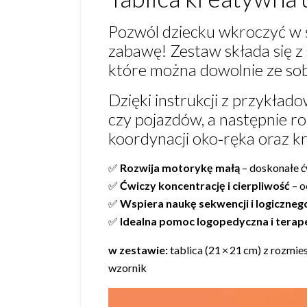
Pozwól dziecku wkroczyć w ś
zabawę! Zestaw składa się z 
które można dowolnie ze sob
Dzięki instrukcji z przykład
czy pojazdów, a następnie ro
koordynacji oko‑ręka oraz kr
✅
Rozwija motorykę małą
– doskonałe ć
✅
Ćwiczy koncentrację i cierpliwość
– o
✅
Wspiera naukę sekwencji i logiczneg
✅
Idealna pomoc logopedyczna i terap
w zestawie:
tablica (21 × 21 cm) z rozmie
wzornik