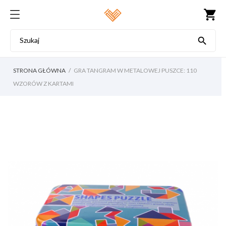
shopping_cart

STRONA GŁÓWNA
GRA TANGRAM W METALOWEJ PUSZCE: 110
WZORÓW Z KARTAMI