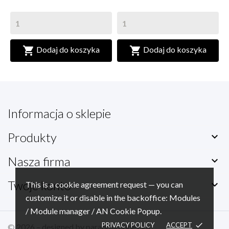


Dodaj do koszyka
Dodaj do koszyka
Informacja o sklepie
Produkty

Nasza firma

Twoje konto

This is a cookie agreement request — you can
customize it or disable in the backoffice: Modules
/ Module manager / AN Cookie Popup.
PRIVACY POLICY
ACCEPT
done
© 2026 – designed by
paradowskidesign